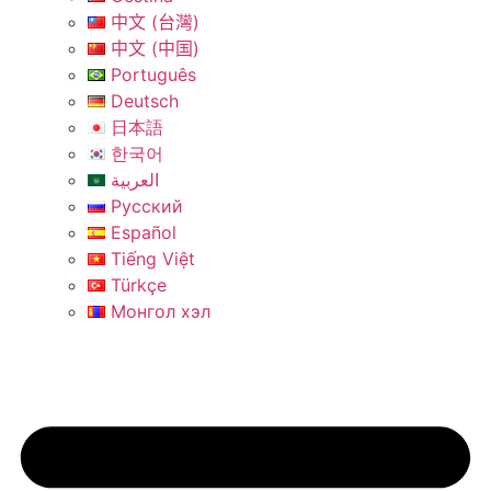
中文 (台灣)
中文 (中国)
Português
Deutsch
日本語
한국어
العربية
Русский
Español
Tiếng Việt
Türkçe
Монгол хэл