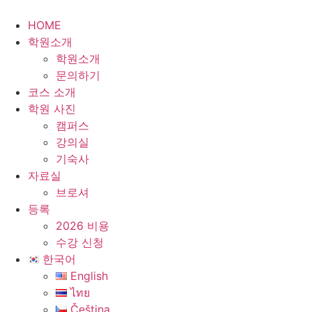
콘
텐
HOME
츠
학원소개
로
학원소개
건
문의하기
너
코스 소개
뛰
학원 사진
기
캠퍼스
강의실
기숙사
자료실
브로셔
등록
2026 비용
수강 신청
한국어
English
ไทย
Čeština