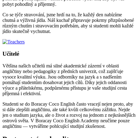
pobyt pohodlný a příjemný.
Co se týče stravování, jsme hrdí na to, že každý den nabízíme
chutná a výživná jídla. Náš kuchař připravuje pokrmy přizpůsobené
různým chutím i stravovacím potřebám, aby si studenti mohli každé
jídlo skutečně vychutnat.
Učitelé
Většina našich učitelů má silné akademické zázemí v oblasti
angličtiny nebo pedagogiky z předních univerzit, což zajišťuje
vysoce kvalitní výuku. Jsou odborníky na jazyk a s nadšením
pomáhají studentům dosahovat jejich cílů. Díky jejich oddanosti
výuce a přátelskému, podpůrnému přístupu je vaše studijní cesta
příjemná i efektivní.
Studenti se do Boracay Coco English často vracejí nejen proto, aby
si dále zlepšili angličtinu, ale také kvůli celkovému zážitku. Nejde
jen o studium jazyka, ale o život a rozvoj na jednom z nejkrásnějších
ostrovů světa. V Boracay Coco English Academy neučíme pouze
angličtinu — vytváříme pohlcující studijní zkušenost.