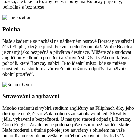
jazyka, ale také na to, aby byl váš pobyt na Boracay příjemný,
pohodlný a bez stresu.
Poloha
Naše akademie se nachází na nádherném ostrově Boracay ve střední
části Filipín, který je proslulý svou nedotčenou pláží White Beach a
je známý jako bezpečná a přívětivá destinace. Můžete zde studovat
angličtinu v klidném prostředí a zároveň si užívat veškerou krásu a
pohodlí, které Boracay nabízí. Je to ideální místo, kde se můžete
soustředit na studium a zároveň mít možnost odpočívat a užívat si
okolní prostředí.
Stravování a vybavení
Mnoho studentů si vybírá studium angličtiny na Filipínách díky jeho
dostupné ceně, často však mohou vznikat obavy ohledně kvality
jídla, vybavení a bezpečnosti. U nás tyto starosti odpadají. Boracay
Coco English Academy se podobá spíše resortu než tradiční škole.
Naše moderní a útulné pokoje jsou navrženy s ohledem na vaše
pohodlí a poskytujeme veškeré potřebné vybavení, aby byl váš