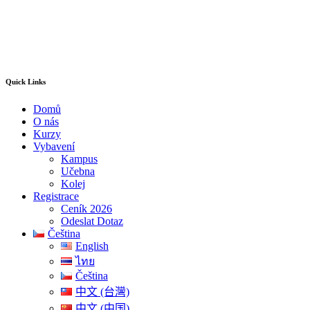
Quick Links
Domů
O nás
Kurzy
Vybavení
Kampus
Učebna
Kolej
Registrace
Ceník 2026
Odeslat Dotaz
Čeština
English
ไทย
Čeština
中文 (台灣)
中文 (中国)