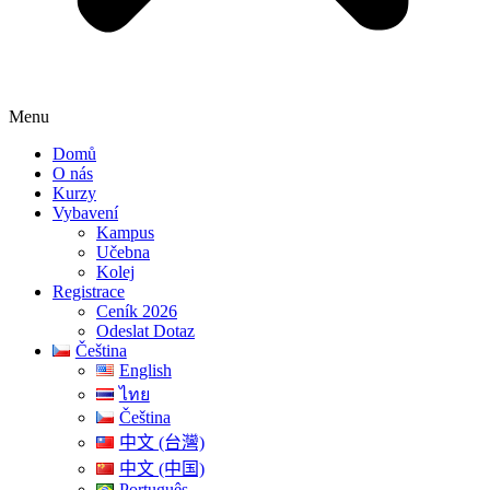
Menu
Domů
O nás
Kurzy
Vybavení
Kampus
Učebna
Kolej
Registrace
Ceník 2026
Odeslat Dotaz
Čeština
English
ไทย
Čeština
中文 (台灣)
中文 (中国)
Português