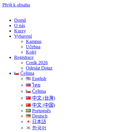
Přejít k obsahu
Domů
O nás
Kurzy
Vybavení
Kampus
Učebna
Kolej
Registrace
Ceník 2026
Odeslat Dotaz
Čeština
English
ไทย
Čeština
中文 (台灣)
中文 (中国)
Português
Deutsch
日本語
한국어