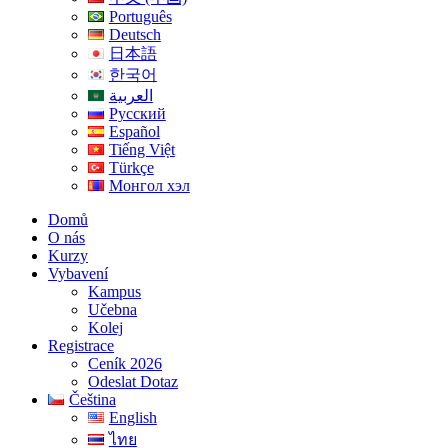
Português
Deutsch
日本語
한국어
العربية
Русский
Español
Tiếng Việt
Türkçe
Монгол хэл
Domů
O nás
Kurzy
Vybavení
Kampus
Učebna
Kolej
Registrace
Ceník 2026
Odeslat Dotaz
Čeština
English
ไทย