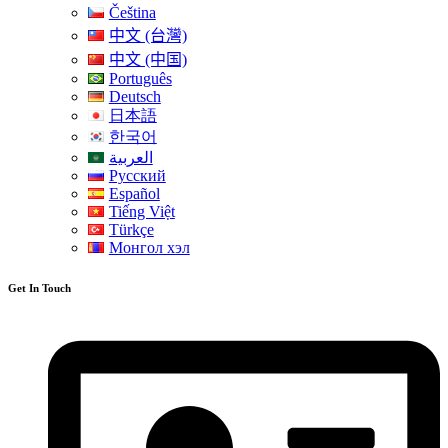
Čeština
中文 (台灣)
中文 (中国)
Português
Deutsch
日本語
한국어
العربية
Русский
Español
Tiếng Việt
Türkçe
Монгол хэл
Get In Touch