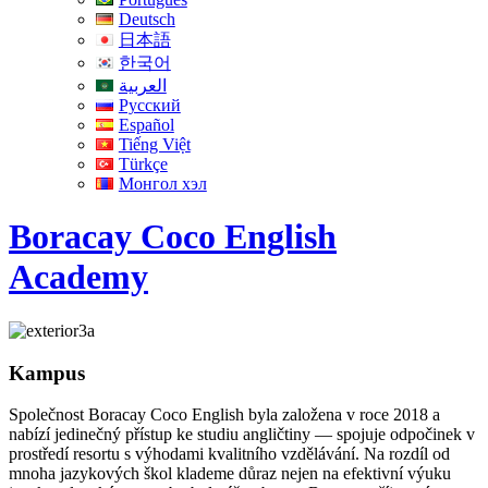
Deutsch
日本語
한국어
العربية
Русский
Español
Tiếng Việt
Türkçe
Монгол хэл
Boracay Coco English
Academy
Kampus
Společnost Boracay Coco English byla založena v roce 2018 a
nabízí jedinečný přístup ke studiu angličtiny — spojuje odpočinek v
prostředí resortu s výhodami kvalitního vzdělávání. Na rozdíl od
mnoha jazykových škol klademe důraz nejen na efektivní výuku