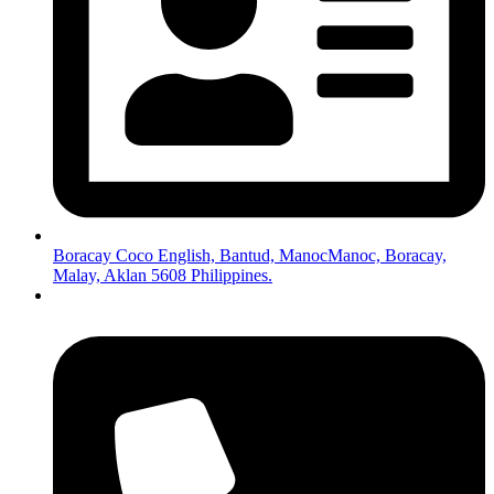
Boracay Coco English, Bantud, ManocManoc, Boracay,
Malay, Aklan 5608 Philippines.