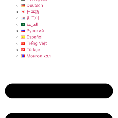
Deutsch
日本語
한국어
العربية
Русский
Español
Tiếng Việt
Türkçe
Монгол хэл