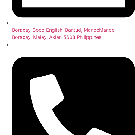
Boracay Coco English, Bantud, ManocManoc,
Boracay, Malay, Aklan 5608 Philippines.