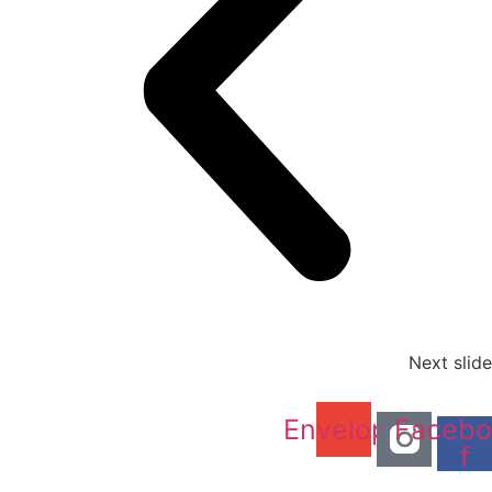
Next slide
Envelope
Facebo
f