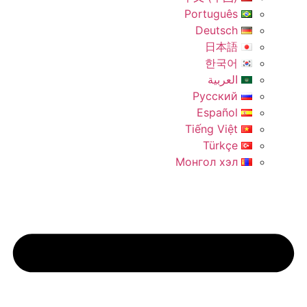
Português
Deutsch
日本語
한국어
العربية
Русский
Español
Tiếng Việt
Türkçe
Монгол хэл